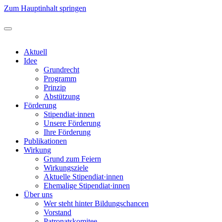
Zum Hauptinhalt springen
Aktuell
Idee
Grundrecht
Programm
Prinzip
Abstützung
Förderung
Stipendiat·innen
Unsere Förderung
Ihre Förderung
Publikationen
Wirkung
Grund zum Feiern
Wirkungsziele
Aktuelle Stipendiat·innen
Ehemalige Stipendiat·innen
Über uns
Wer steht hinter Bildungschancen
Vorstand
Patronatskomitee